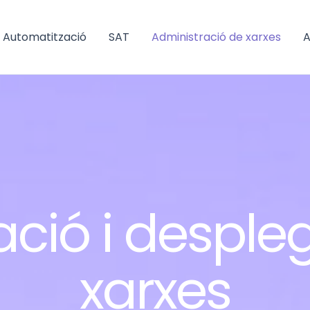
Automatització
SAT
Administració de xarxes
A
ació i despl
xarxes